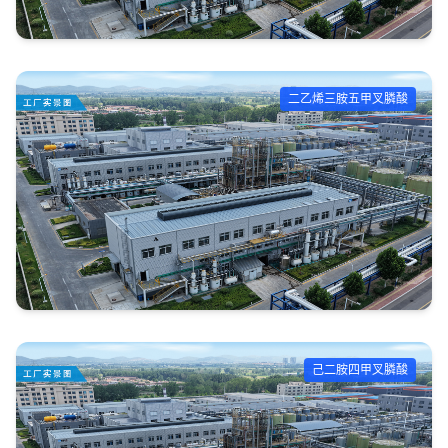
二乙烯三胺五甲叉膦酸
己二胺四甲叉膦酸