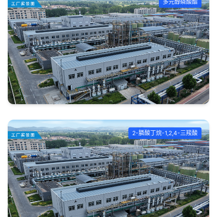
多元醇磷酸酯
2-膦酸丁烷-1,2,4-三羧酸