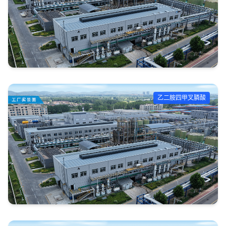
乙二胺四甲叉膦酸