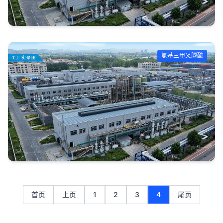
氨基三甲叉膦酸
首页
上页
1
2
3
4
尾页