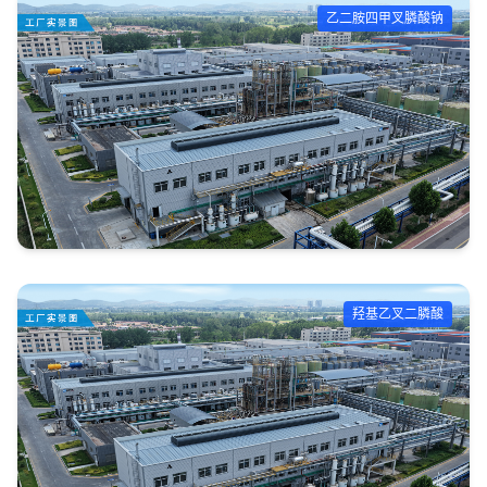
乙二胺四甲叉膦酸钠
羟基乙叉二膦酸